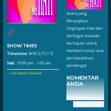
Acara yang
Menyajikan
Ungkapan Hati dari
berbagai masalah
bertujuan untuk
SHOW TIMES
memberi solusi atas
Timezone
:
WIB
[UTC+7]
permasalahan
Sab
:
10:00 pm
-
1:00 am
pendengar
← Full Station Schedule
KOMENTAR
ANDA
komentar