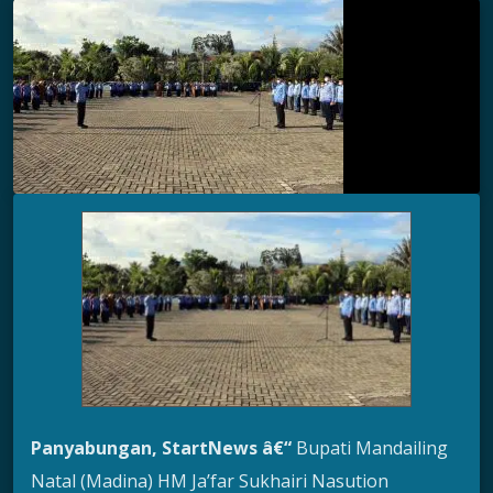
Panyabungan, StartNews â€“
Bupati Mandailing
Natal (Madina) HM Ja’far Sukhairi Nasution