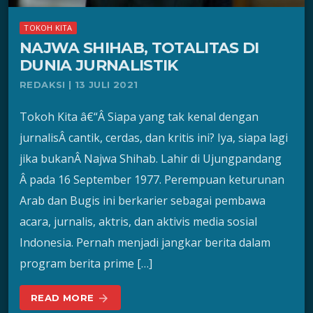
TOKOH KITA
NAJWA SHIHAB, TOTALITAS DI
DUNIA JURNALISTIK
REDAKSI | 13 JULI 2021
Tokoh Kita â€“Â Siapa yang tak kenal dengan
jurnalisÂ cantik, cerdas, dan kritis ini? Iya, siapa lagi
jika bukanÂ Najwa Shihab. Lahir di Ujungpandang
Â pada 16 September 1977. Perempuan keturunan
Arab dan Bugis ini berkarier sebagai pembawa
acara, jurnalis, aktris, dan aktivis media sosial
Indonesia. Pernah menjadi jangkar berita dalam
program berita prime […]
READ MORE
arrow_forward