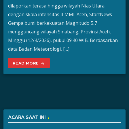
dilaporkan terasa hingga wilayah Nias Utara
dengan skala intensitas II MMI. Aceh, StartNews –
Gempa bumi berkekuatan Magnitudo 5,7
mengguncang wilayah Sinabang, Provinsi Aceh,
Minggu (12/4/2026), pukul 09.40 WIB. Berdasarkan
data Badan Meteorologi, […]
READ MORE
arrow_forward
ACARA SAAT INI