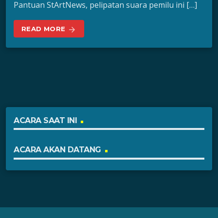
Pantuan StArtNews, pelipatan suara pemilu ini […]
READ MORE
arrow_forward
ACARA SAAT INI
ACARA AKAN DATANG