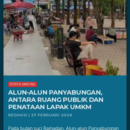
BERITA MADINA
ALUN-ALUN PANYABUNGAN,
ANTARA RUANG PUBLIK DAN
PENATAAN LAPAK UMKM
REDAKSI | 27 FEBRUARI 2026
Pada bulan suci Ramadan, Alun-alun Panyabungan