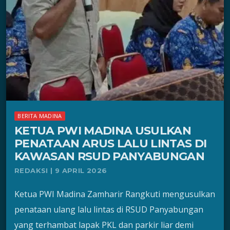
BERITA MADINA
KETUA PWI MADINA USULKAN
PENATAAN ARUS LALU LINTAS DI
KAWASAN RSUD PANYABUNGAN
REDAKSI | 9 APRIL 2026
Ketua PWI Madina Zamharir Rangkuti mengusulkan
penataan ulang lalu lintas di RSUD Panyabungan
yang terhambat lapak PKL dan parkir liar demi