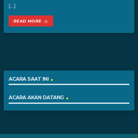
[…]
READ MORE
arrow_forward
ACARA SAAT INI
ACARA AKAN DATANG