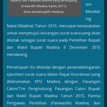
Madina, dan Panwaslih Madina yang berlangsung
ten
di Aula KPU Madina, Kamis, (5/11).
Mandail
(Foto.dok/along/KPU Madina).
ing
Natal (Madina) Tahun 2015, mencapai kesepakatan
untuk menyetujui rancangan surat suara yang akan
dicetak sebagai surat suara pada Pemilihan Bupati
dan Wakil Bupati Madina 9 Desember 2015
mendatang.
Persetujuan itu ditandai dengan penandatanganan
specimen surat suara dalam Rapat Koordinasi yang
dilaksanakan KPU Madina dengan Pasangan
Calon/Tim Penghubung Pasangan Calon Bupati
dan Wakil Bupati Madina Tahun 2015, Panitia
Pengawas Pemilihan (Panwaslih) Madina, dan