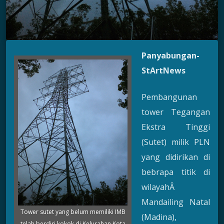
Panyabungan-
StArtNews
Pembangunan
tower Tegangan
Ekstra Tinggi
(Sutet) milik PLN
yang didirikan di
bebrapa titik di
wilayahÂ
Mandailing Natal
Tower sutet yang belum memiliki IMB
(Madina),
telah berdiri kokok di Kelurahan Kota