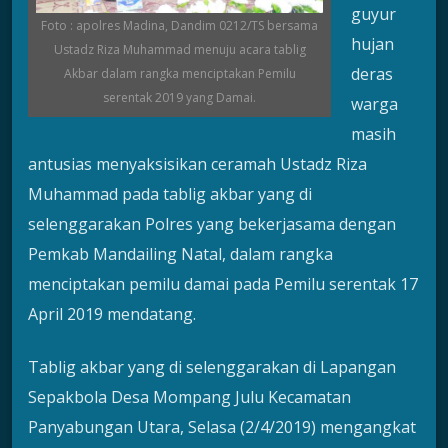
guyur
Foto : apolres Madina, Dandim 0212/TS bersama
hujan
Ustadz Riza Muhammad menuju acara tablig
deras
Akbar dalam rangka menciptakan Pemilu
serentak 2019 yang Damai.
warga
masih
antusias menyaksisikan ceramah Ustadz Riza
Muhammad pada tablig akbar yang di
selenggarakan Polres yang bekerjasama dengan
Pemkab Mandailing Natal, dalam rangka
menciptakan pemilu damai pada Pemilu serentak 17
April 2019 mendatang.
Tablig akbar yang di selenggarakan di Lapangan
Sepakbola Desa Mompang Julu Kecamatan
Panyabungan Utara, Selasa (2/4/2019) mengangkat