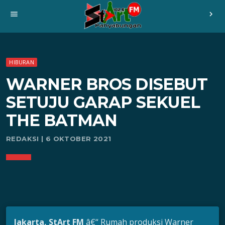
menu
chevron_right
HIBURAN
WARNER BROS DISEBUT
SETUJU GARAP SEKUEL
THE BATMAN
REDAKSI | 6 OKTOBER 2021
Jakarta, StArt FM
â€“ Rumah produksi Warner