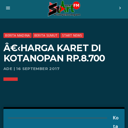
menu
chevron_right
BERITA MADINA
BERITA SUMUT
START NEWS
Â€‹HARGA KARET DI
KOTANOPAN RP.8.700
ADE | 16 SEPTEMBER 2017
Ko
ta