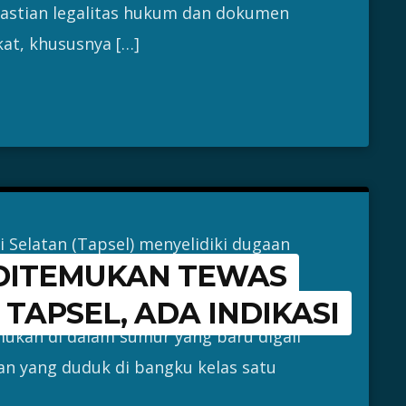
pastian legalitas hukum dan dokumen
at, khususnya […]
i Selatan (Tapsel) menyelidiki dugaan
 DITEMUKAN TEWAS
 seorang anak perempuan berusia 7
Tais, Kabupaten Tapanuli Selatan
TAPSEL, ADA INDIKASI
emukan di dalam sumur yang baru digali
an yang duduk di bangku kelas satu