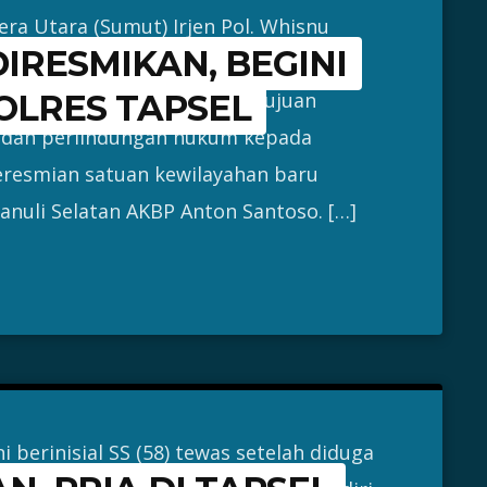
ra Utara (Sumut) Irjen Pol. Whisnu
IRESMIKAN, BEGINI
epolisian Resor Padanglawas Utara
esmian kantor Polres ini bertujuan
LRES TAPSEL
 dan perlindungan hukum kepada
eresmian satuan kewilayahan baru
panuli Selatan AKBP Anton Santoso. […]
berinisial SS (58) tewas setelah diduga