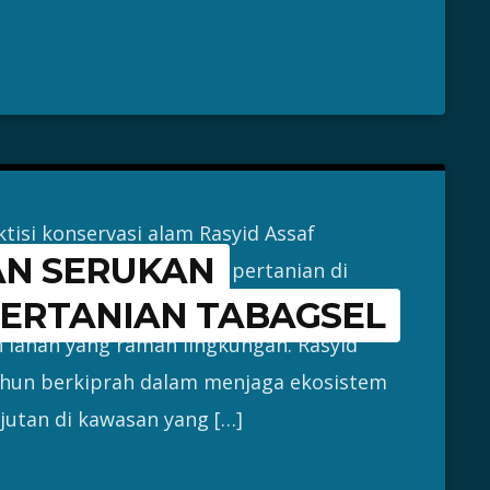
isi konservasi alam Rasyid Assaf
AN SERUKAN
 mendasar pada sektor pertanian di
Tabagsel) dengan menekankan pentingnya
ERTANIAN TABAGSEL
 lahan yang ramah lingkungan. Rasyid
ahun berkiprah dalam menjaga ekosistem
utan di kawasan yang […]