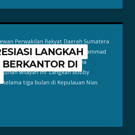
Dewan Perwakilan Rakyat Daerah Sumatera
ESIASI LANGKAH
si komitmen Gubernur Sumut Muhammad
berkantor di Kepulauan Nias guna
 BERKANTOR DI
unan wilayah ini. Langkah Bobby
 selama tiga bulan di Kepulauan Nias
]