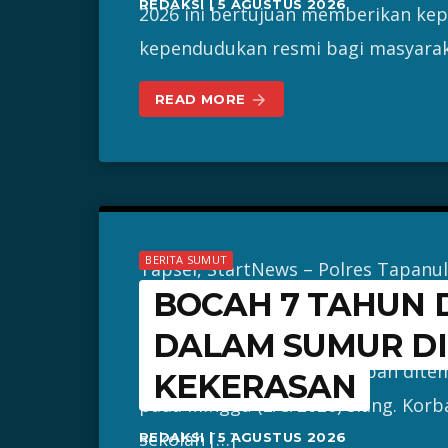
REDAKSI | 5 AGUSTUS 2026
2026 ini bertujuan memberikan ke
kependudukan resmi bagi masyarak
READ MORE
arrow_forward
BERITA SUMUT
Tapsel, StartNews – Polres Tapanul
BOCAH 7 TAHUN
tindak kekerasan yang menewaskan
tahun di Kecamatan Angkola Muara 
DALAM SUMUR DI 
(Tapsel), setelah jasad korban dit
KEKERASAN
pada Minggu (2/8/2026) siang. Korb
sekolah […]
REDAKSI | 5 AGUSTUS 2026