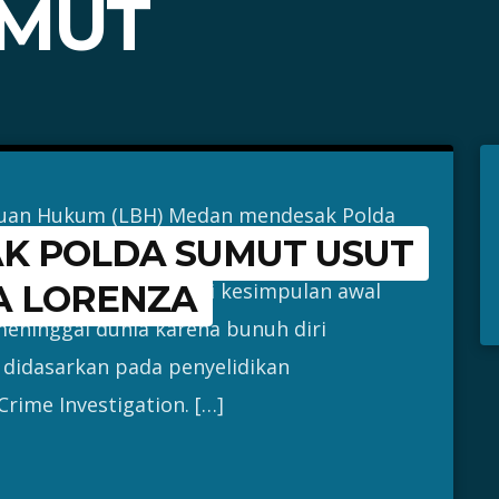
UMUT
uan Hukum (LBH) Medan mendesak Polda
K POLDA SUMUT USUT
ngusut tuntas kematian mantan istri
sa. LBH Medan menilai kesimpulan awal
A LORENZA
eninggal dunia karena bunuh diri
 didasarkan pada penyelidikan
Crime Investigation. […]