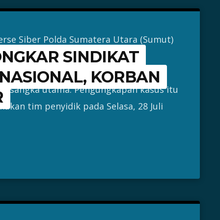
erse Siber Polda Sumatera Utara (Sumut)
NGKAR SINDIKAT
ng berskala internasional yang
rtemen di Kota Medan dan menetapkan
NASIONAL, KORBAN
 tersangka utama. Pengungkapan kasus itu
R
kukan tim penyidik pada Selasa, 28 Juli