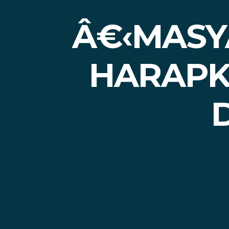
Â€‹MASY
HARAPK