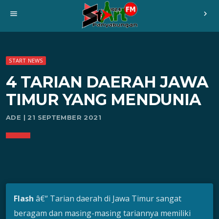
menu
chevron_right
START NEWS
4 TARIAN DAERAH JAWA
TIMUR YANG MENDUNIA
ADE | 21 SEPTEMBER 2021
Flash
â€“ Tarian daerah di Jawa Timur sangat
beragam dan masing-masing tariannya memiliki