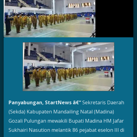
Panyabungan, StartNews â€“
Sekretaris Daerah
(Sekda) Kabupaten Mandailing Natal (Madina)
Gozali Pulungan mewakili Bupati Madina HM Jafar
Sukhairi Nasution melantik 86 pejabat eselon III di