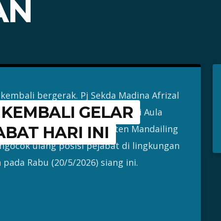
AN
embali bergerak. Pj Sekda Madina Afrizal
KEMBALI GELAR
n pejabat pengawas siang ini di Aula
tNews – Pemerintah Kabupaten Mandailing
BAT HARI INI
gocok ulang posisi pejabat di lingkungan
 pada Rabu (20/5/2026) siang ini.