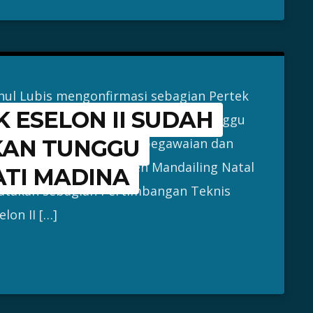
l Lubis mengonfirmasi sebagian Pertek
 ESELON II SUDAH
entara jadwal pelantikan masih menunggu
tNews – Kepala Badan Kepegawaian dan
IKAN TUNGGU
a (BKPSDM) Kabupaten Mandailing Natal
TI MADINA
atakan sebagian Pertimbangan Teknis
lon II […]