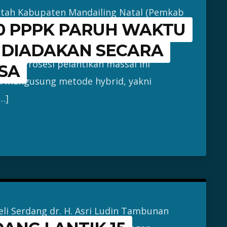
tah Kabupaten Mandailing Natal (Pemkab
90 PPPK PARUH WAKTU
ikan dan pengambilan sumpah jabatan
dengan Perjanjian Kerja (PPPK) Paruh
 DIADAKAN SECARA
026. Prosesi pelantikan massal ini
SA
n mengusung metode hybrid, yakni
…]
eli Serdang dr. H. Asri Ludin Tambunan