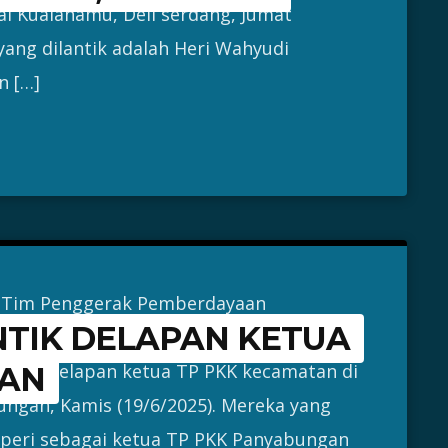
al Kualanamu, Deli serdang, Jumat
 yang dilantik adalah Heri Wahyudi
n […]
a Tim Penggerak Pemberdayaan
NTIK DELAPAN KETUA
Mandailing Natal (TP PKK Madina) Ny.
lantik delapan ketua TP PKK kecamatan di
TAN
ungan, Kamis (19/6/2025). Mereka yang
alperi sebagai ketua TP PKK Panyabungan