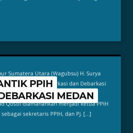
nur Sumatera Utara (Wagubsu) H. Surya
NTIK PPIH
adah Haji (PPIH) Embarkasi dan Debarkasi
 (22/4/2025). Kepala Kantor Wilayah
 DEBARKASI MEDAN
d Qosbi diamanahkan menjadi ketua PPIH
bagai sekretaris PPIH, dan Pj. […]