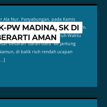
 Ala Nur, Panyabungan, pada Kamis
-PW MADINA, SK DI
emoni baris-berbaris berbaju putih-hitam.
ah dengan Perjanjian Kerja Paruh Waktu
BERARTI AMAN
sar-besaran “darah baru” ke jantung
Namun, di balik riuh rendah ucapan
[…]