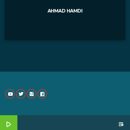
AHMAD HAMDI
play_arrow
playlist_play