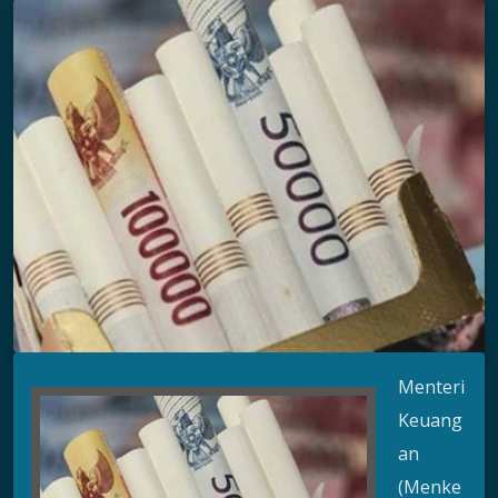
Menteri
Keuang
an
(Menke