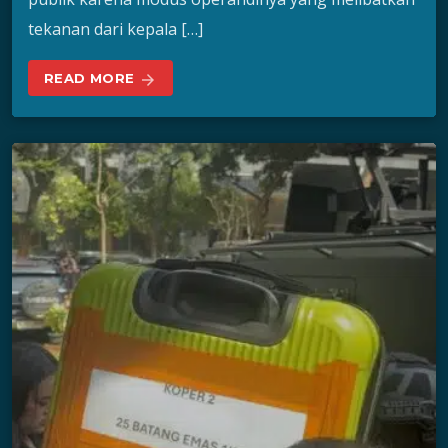
tekanan dari kepala […]
READ MORE
arrow_forward