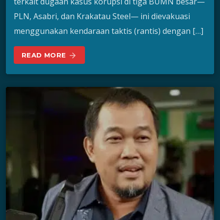
terkait dugaan kasus korupsi di tiga BUMN besar—
PLN, Asabri, dan Krakatau Steel— ini dievakuasi
menggunakan kendaraan taktis (rantis) dengan […]
READ MORE
arrow_forward