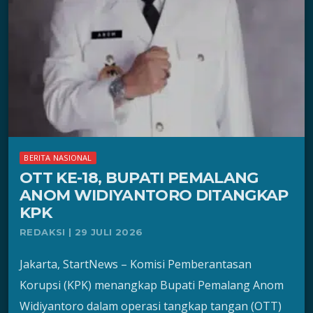
BERITA NASIONAL
OTT KE-18, BUPATI PEMALANG
ANOM WIDIYANTORO DITANGKAP
KPK
REDAKSI | 29 JULI 2026
Jakarta, StartNews – Komisi Pemberantasan
Korupsi (KPK) menangkap Bupati Pemalang Anom
Widiyantoro dalam operasi tangkap tangan (OTT)