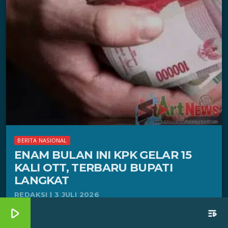
BERITA NASIONAL
ENAM BULAN INI KPK GELAR 15
KALI OTT, TERBARU BUPATI
LANGKAT
REDAKSI | 3 JULI 2026
play_arrow
playlist_play
Jakarta, StartNews — Komisi Pemberantasan