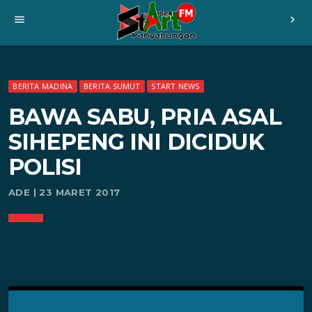
menu
chevron_right
BERITA MADINA
BERITA SUMUT
START NEWS
BAWA SABU, PRIA ASAL
SIHEPENG INI DICIDUK
POLISI
ADE | 23 MARET 2017