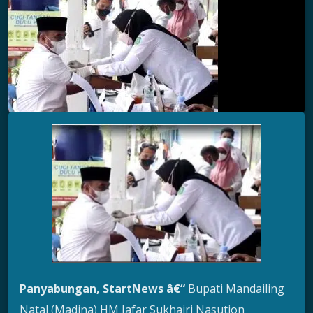
Panyabungan
, StartNews â€“
Bupati Mandailing
Natal (Madina) HM Jafar Sukhairi Nasution