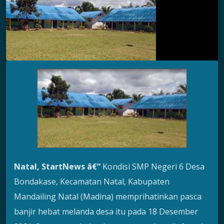
Natal, StartNews â€“
Kondisi SMP Negeri 6 Desa
Bondakase, Kecamatan Natal, Kabupaten
Mandailing Natal (Madina) memprihatinkan pasca
banjir hebat melanda desa itu pada 18 Desember