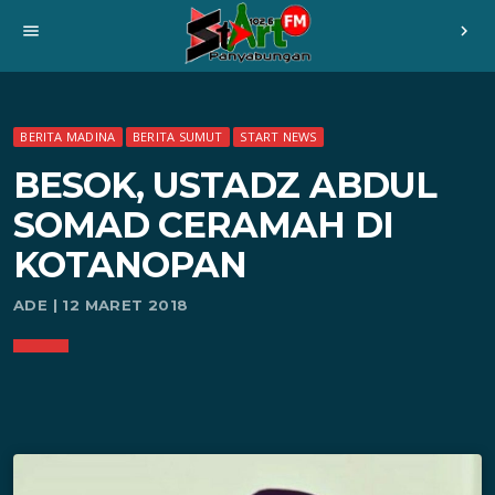
menu
chevron_right
BERITA MADINA
BERITA SUMUT
START NEWS
BESOK, USTADZ ABDUL
SOMAD CERAMAH DI
KOTANOPAN
ADE | 12 MARET 2018