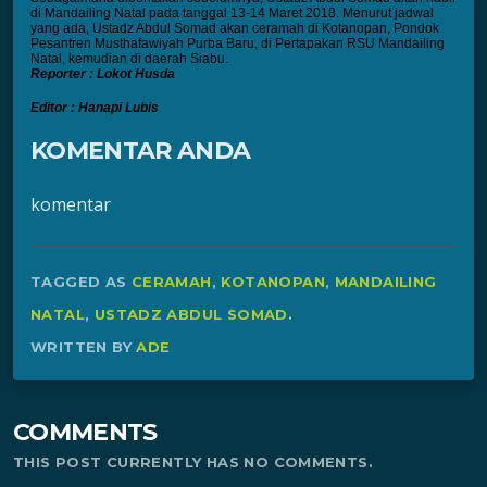
di Mandailing Natal pada tanggal 13-14 Maret 2018. Menurut jadwal
yang ada, Ustadz Abdul Somad akan ceramah di Kotanopan, Pondok
Pesantren Musthafawiyah Purba Baru, di Pertapakan RSU Mandailing
Natal, kemudian di daerah Siabu.
Reporter
: Lokot Husda
Editor : Hanapi Lubis
KOMENTAR ANDA
komentar
TAGGED AS
CERAMAH
,
KOTANOPAN
,
MANDAILING
NATAL
,
USTADZ ABDUL SOMAD
.
WRITTEN BY
ADE
COMMENTS
THIS POST CURRENTLY HAS NO COMMENTS.