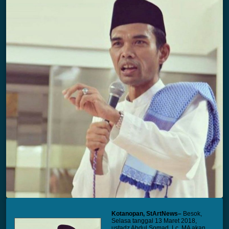
Kotanopan, StArtNews
–
Besok,
Selasa tanggal 13 Maret 2018,
ustadz Abdul Somad, Lc, MA akan