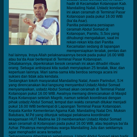
hadir di Kecamatan Kotanopan Kab.
Mandailing Natal. Ustadz kondang
ini akan ceramah di Terminal Pasar
Kotanopan pada pukul 16.00 WIB
(ba’da Asar).
Panitia pelaksana persiapan
ceramah Abdul Somad di
Kotanopan, Pamilu, S.Sos yang
dihubungi mengatakan, saat ini
rekan-rekan kita dari Panitia
Kecamatan sedang di lapangan
mempersiapkan teratak, pentas dan
hal lainnya. Insya Allah pelaksanaannya besok pada pukul 16.00 WIB
atau ba’da Asar bertempat di Terminal Pasar Kotanopan.
Dikatakannya, diperkirakan besok ceramah ini akan dihadiri ribuan
orang. Sebagai antisipasi kita sudah menyiapkan 25 teratak, tikar, dan
keperluan lainnya. Mari sama-sama kita berdoa semoga acara ini
sukses dan tidak ada kendala.
Sedangkan tokoh masyarakat Mandailing Natal, Aswin Parinduri, S.H
yang direncanakan ikut langsung menyambut Ustadz Abdul Somad
menyampaikan, ustadz Abdul Somad akan ceramah di Terminal Pasar
Kotanopan pukul 16.00 WIB. Awalnya memang direncanakan di Masjid
Raya Kotanopan setelah Magrib, namun setelah koordinasi dengan
pihak ustadz Abdul Somad, tempat dan waktu ceramah ditukar menjadi
pukul 16.00 WIB bertempat di Lapangan Terminal Pasar Kotanopan.
Kepala Kantor Kementerian Agama Kab. Mandailing Natal Drs. Muksin
Batubara, M.Pd yang ditunjuk sebagai pelaksana koordinator
keagamaan HUT Madina ke 19 membenarkan Ustadz Abdul Somad
akan ceramah di Kotanopan pada pukul 16.00 WIB, atau tepatnya ba’da
Azhar. Pihaknya menghimbau warga Mandailing Julu dan sekitarnya
agar menghadiri acara tersebut.
Sebagaimana diberitakan sebelumnya, Ustadz Abdul Somad akan hadir