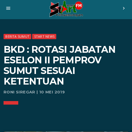
menu
chevron_right
BERITA SUMUT
START NEWS
BKD : ROTASI JABATAN
ESELON II PEMPROV
SUMUT SESUAI
KETENTUAN
RONI SIREGAR | 10 MEI 2019