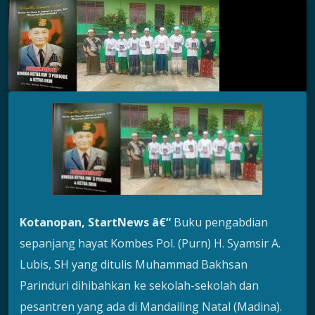
Kotanopan, StartNews â€“
Buku pengabdian
sepanjang hayat Kombes Pol. (Purn) H. Syamsir A.
Lubis, SH yang ditulis Muhammad Bakhsan
Parinduri dihibahkan ke sekolah-sekolah dan
pesantren yang ada di Mandailing Natal (Madina).