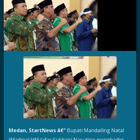
Medan,
StartNews â€“
Bupati Mandailing Natal
(Madina) HM Jafar Sukhairi Nasution menghadiri