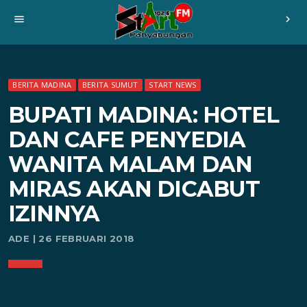
menu
chevron_right
BERITA MADINA
BERITA SUMUT
START NEWS
BUPATI MADINA: HOTEL
DAN CAFE PENYEDIA
WANITA MALAM DAN
MIRAS AKAN DICABUT
IZINNYA
ADE | 26 FEBRUARI 2018