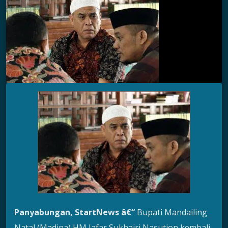
Panyabungan,
StartNews â€“
Bupati Mandailing
Natal (Madina) HM Jafar Sukhairi Nasution kembali