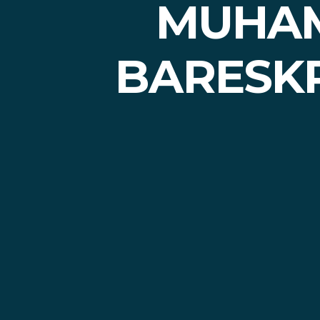
MUHAM
BARESKR