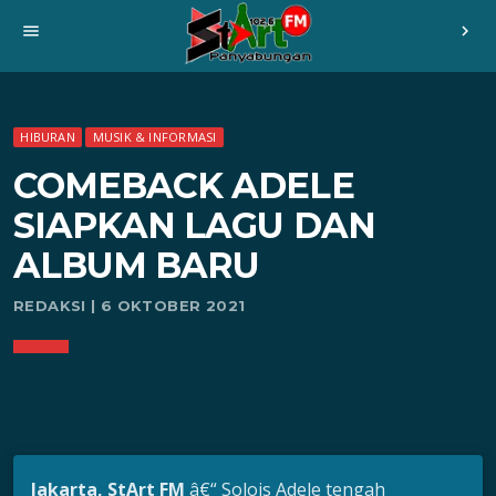
menu
chevron_right
HIBURAN
MUSIK & INFORMASI
COMEBACK ADELE
SIAPKAN LAGU DAN
ALBUM BARU
REDAKSI | 6 OKTOBER 2021
Jakarta, StArt FM
â€“ Solois Adele tengah