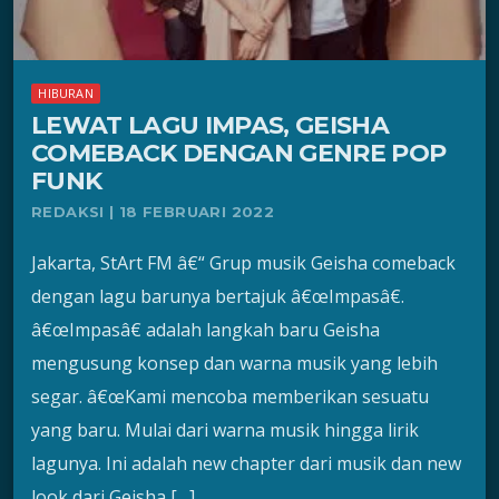
HIBURAN
LEWAT LAGU IMPAS, GEISHA
COMEBACK DENGAN GENRE POP
FUNK
REDAKSI | 18 FEBRUARI 2022
Jakarta, StArt FM â€“ Grup musik Geisha comeback
dengan lagu barunya bertajuk â€œImpasâ€.
â€œImpasâ€ adalah langkah baru Geisha
mengusung konsep dan warna musik yang lebih
segar. â€œKami mencoba memberikan sesuatu
yang baru. Mulai dari warna musik hingga lirik
lagunya. Ini adalah new chapter dari musik dan new
look dari Geisha […]