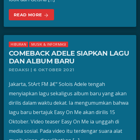
READ MORE
arrow_forward
HIBURAN
MUSIK & INFORMASI
COMEBACK ADELE SIAPKAN LAGU
DAN ALBUM BARU
REDAKSI | 6 OKTOBER 2021
Jakarta, StArt FM â€“ Solois Adele tengah
menyiapkan lagu sekaligus album baru yang akan
dirilis dalam waktu dekat. Ia mengumumkan bahwa
lagu baru bertajuk Easy On Me akan dirilis 15
Oktober. Video teaser Easy On Me ia unggah di
media sosial. Pada video itu terdengar suara alat