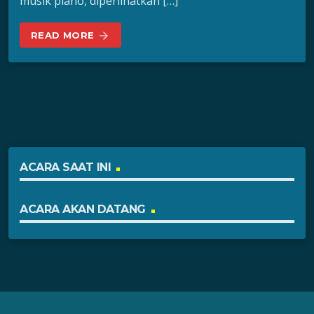
musik piano, diperlihatkan […]
READ MORE
arrow_forward
ACARA SAAT INI
ACARA AKAN DATANG