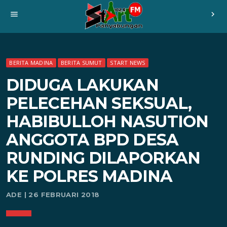
menu
chevron_right
BERITA MADINA
BERITA SUMUT
START NEWS
DIDUGA LAKUKAN
PELECEHAN SEKSUAL,
HABIBULLOH NASUTION
ANGGOTA BPD DESA
RUNDING DILAPORKAN
KE POLRES MADINA
ADE | 26 FEBRUARI 2018