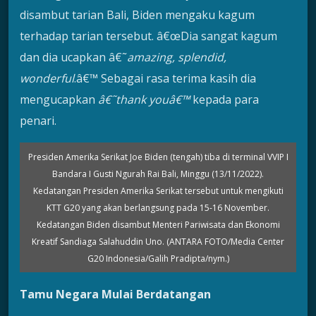
disambut tarian Bali, Biden mengaku kagum
terhadap tarian tersebut. â€œDia sangat kagum
dan dia ucapkan â€˜
amazing, splendid,
wonderful
.â€™ Sebagai rasa terima kasih dia
mengucapkan
â€˜thank youâ€™
kepada para
penari.
Presiden Amerika Serikat Joe Biden (tengah) tiba di terminal VVIP I
Bandara I Gusti Ngurah Rai Bali, Minggu (13/11/2022).
Kedatangan Presiden Amerika Serikat tersebut untuk mengikuti
KTT G20 yang akan berlangsung pada 15-16 November.
Kedatangan Biden disambut Menteri Pariwisata dan Ekonomi
Kreatif Sandiaga Salahuddin Uno. (ANTARA FOTO/Media Center
G20 Indonesia/Galih Pradipta/nym.)
Tamu Negara Mulai Berdatangan