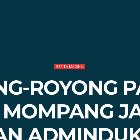
BERITA MADINA
G-ROYONG P
 MOMPANG JA
AN ADMINDU