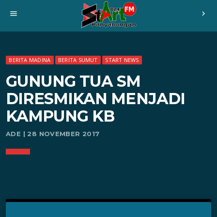
menu
chevron_right
BERITA MADINA
BERITA SUMUT
START NEWS
GUNUNG TUA SM
DIRESMIKAN MENJADI
KAMPUNG KB
ADE | 28 NOVEMBER 2017