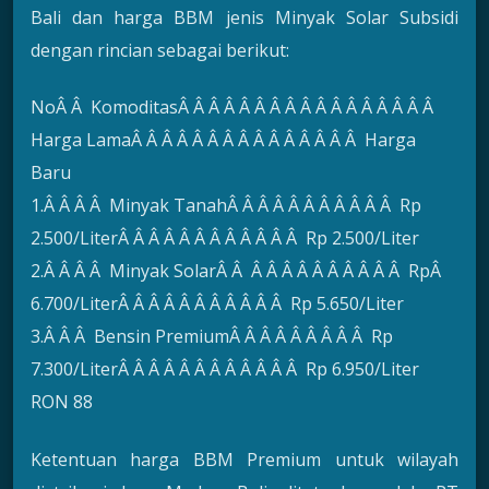
Bali dan harga BBM jenis Minyak Solar Subsidi
dengan rincian sebagai berikut:
NoÂ Â KomoditasÂ Â Â Â Â Â Â Â Â Â Â Â Â Â Â Â Â
Harga LamaÂ Â Â Â Â Â Â Â Â Â Â Â Â Â Â Harga
Baru
1.Â Â Â Â Minyak TanahÂ Â Â Â Â Â Â Â Â Â Â Rp
2.500/LiterÂ Â Â Â Â Â Â Â Â Â Â Â Rp 2.500/Liter
2.Â Â Â Â Minyak SolarÂ Â Â Â Â Â Â Â Â Â Â Â RpÂ
6.700/LiterÂ Â Â Â Â Â Â Â Â Â Â Rp 5.650/Liter
3.Â Â Â Bensin PremiumÂ Â Â Â Â Â Â Â Â Rp
7.300/LiterÂ Â Â Â Â Â Â Â Â Â Â Â Rp 6.950/Liter
RON 88
Ketentuan harga BBM Premium untuk wilayah