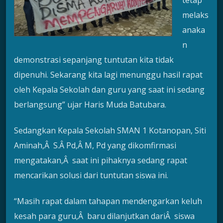
melaks
anaka
n
demonstrasi sepanjang tuntutan kita tidak
dipenuhi. Sekarang kita lagi menunggu hasil rapat
oleh Kepala Sekolah dan guru yang saat ini sedang
berlangsung” ujar Haris Muda Batubara.
Sedangkan Kepala Sekolah SMAN 1 Kotanopan, Siti
Aminah,Â S.Â Pd,Â M, Pd yang dikomfirmasi
mengatakan,Â saat ini pihaknya sedang rapat
mencarikan solusi dari tuntutan siswa ini.
“Masih rapat dalam tahapan mendengarkan keluh
kesah para guru,Â baru dilanjutkan dariÂ siswa