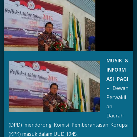
MUSIK &
INFORM
ASI PAGI
– Dewan
Perwakil
an
Daerah
(DPD) mendorong Komisi Pemberantasan Korupsi
(KPK) masuk dalam UUD 1945.