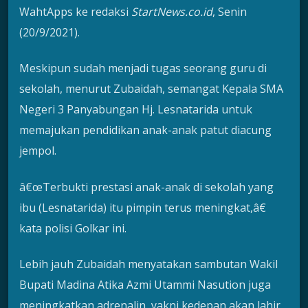
WahtApps ke redaksi
StartNews.co.id
, Senin
(20/9/2021).
Meskipun sudah menjadi tugas seorang guru di
sekolah, menurut Zubaidah, semangat Kepala SMA
Negeri 3 Panyabungan Hj. Lesnatarida untuk
memajukan pendidikan anak-anak patut diacung
jempol.
â€œTerbukti prestasi anak-anak di sekolah yang
ibu (Lesnatarida) itu pimpin terus meningkat,â€
kata polisi Golkar ini.
Lebih jauh Zubaidah menyatakan sambutan Wakil
Bupati Madina Atika Azmi Utammi Nasution juga
meningkatkan adrenalin, yakni kedepan akan lahir