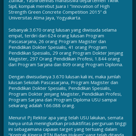
Zulfikar, Yashirdenhas mahasiswa departemen Tiknik
Sipil, kompak merebut Juara I “Innovation of High
Strength Green Concrete Competition 2015” di
Universitas Atma Jaya, Yogyakarta.
Sebanyak 3.670 orang lulusan yang diwisuda selama
empat, terdiri dari 624 orang lulusan Program
Pascasarjana, 26 orang Program Magister dan
Pendidikan Dokter Spesialis, 41 orang Program
Pendidikan Spesialis, 29 orang Program Dokter Jenjang
Magister, 297 Orang Pendidikan Profesi, 1.844 orang
dari Program Sarjana dan 809 orang Program Diploma.
Dengan diwisudanya 3.670 lulusan kali ini, maka jumlah
lulusan Sekolah Pascasarjana, Program Magister dan
Pendidikan Dokter Spesialis, Pendidikan Spesialis,
Program Dokter jenjang Magister, Pendidikan Profesi,
Program Sarjana dan Program Diploma USU sampai
sekarang adalah 166.088 orang.
Menurut Pj Rektor apa yang telah USU lakukan, semata
hanya untuk meningkatkan produktifitas perguruan tinggi
ini sebagaimana capaian target yang tertuang dalam
“Kontrak Kinerja PTN Badan Hukum” yang telah ditanda