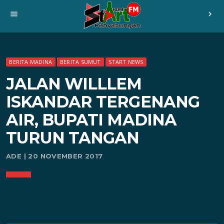
menu
chevron_right
BERITA MADINA
BERITA SUMUT
START NEWS
JALAN WILLLEM
ISKANDAR TERGENANG
AIR, BUPATI MADINA
TURUN TANGAN
ADE | 20 NOVEMBER 2017