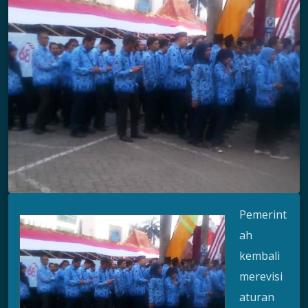
Pemerint
ah
kembali
merevisi
aturan