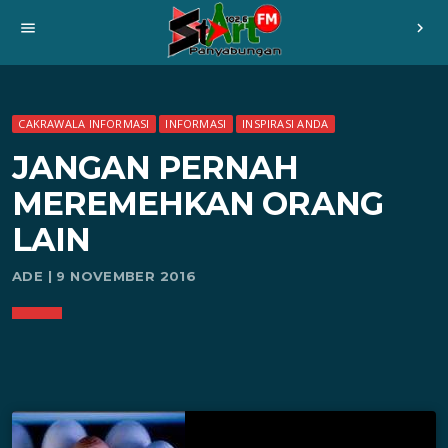
menu
chevron_right
CAKRAWALA INFORMASI
INFORMASI
INSPIRASI ANDA
JANGAN PERNAH
MEREMEHKAN ORANG
LAIN
ADE | 9 NOVEMBER 2016