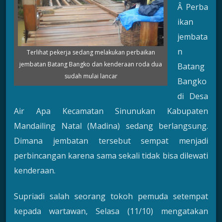
Â Perba
ikan
jembata
n
Terlihat pekerja sedang melakukan perbaikan
jembatan Batang Bangko dan kenderaan roda dua
Batang
sudah mulai lancar
Bangko
di Desa
Air Apa Kecamatan Sinunukan Kabupaten
Mandailing Natal (Madina) sedang berlangsung.
Dimana jembatan tersebut sempat menjadi
perbincangan karena sama sekali tidak bisa dilewati
kenderaan.
Supriadi salah seorang tokoh pemuda setempat
kepada wartawan, Selasa (11/10) mengatakan