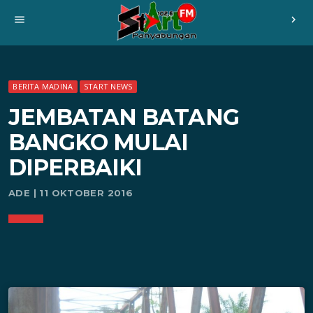
menu
chevron_right
BERITA MADINA
START NEWS
JEMBATAN BATANG
BANGKO MULAI
DIPERBAIKI
ADE | 11 OKTOBER 2016