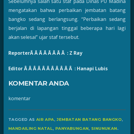
Sebelumnya salah satu staf pada Dinas PU Madina
mengatakan bahwa perbaikan jembatan batang
bangko sedang berlangsung. “Perbaikan sedang
berjalan di lapangan tinggal beberapa hari lagi
akan selesai” ujar staf tersebut.
ReporterÂ Â Â Â Â Â Â Â : Z Ray
Editor Â Â Â Â Â Â Â Â Â Â Â : Hanapi Lubis
KOMENTAR ANDA
komentar
TAGGED AS
AIR APA
,
JEMBATAN BATANG BANGKO
,
MANDAILING NATAL
,
PANYABUNGAN
,
SINUNUKAN
.