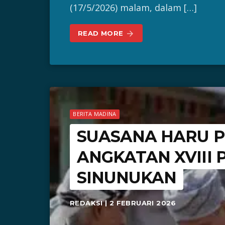
(17/5/2026) malam, dalam […]
READ MORE
arrow_forward
BERITA MADINA
SUASANA HARU P
ANGKATAN XVIII
SINUNUKAN
REDAKSI | 2 FEBRUARI 2026