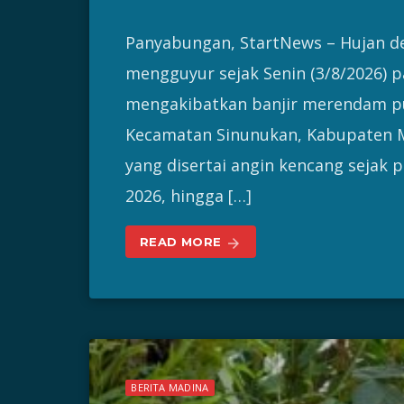
Panyabungan, StartNews – Hujan de
mengguyur sejak Senin (3/8/2026) p
mengakibatkan banjir merendam p
Kecamatan Sinunukan, Kabupaten Ma
yang disertai angin kencang sejak 
2026, hingga […]
READ MORE
arrow_forward
BERITA MADINA