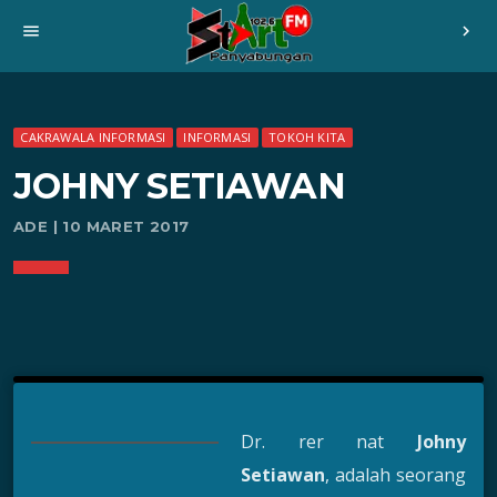
menu
chevron_right
CAKRAWALA INFORMASI
INFORMASI
TOKOH KITA
JOHNY SETIAWAN
ADE | 10 MARET 2017
Dr. rer nat
Johny
Setiawan
, adalah seorang