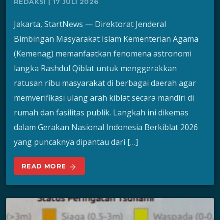
REDAKSI | 17 JULI 2026
Jakarta, StartNews — Direktorat Jenderal
Bimbingan Masyarakat Islam Kementerian Agama
(Kemenag) memanfaatkan fenomena astronomi
langka Rashdul Qiblat untuk menggerakkan
ratusan ribu masyarakat di berbagai daerah agar
memverifikasi ulang arah kiblat secara mandiri di
rumah dan fasilitas publik. Langkah ini dikemas
dalam Gerakan Nasional Indonesia Berkiblat 2026
yang puncaknya dipantau dari […]
READ MORE
arrow_forward