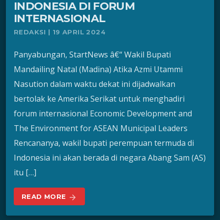
INDONESIA DI FORUM
INTERNASIONAL
REDAKSI | 19 APRIL 2024
Panyabungan, StartNews â€“ Wakil Bupati
Mandailing Natal (Madina) Atika Azmi Utammi
Nasution dalam waktu dekat ini dijadwalkan
bertolak ke Amerika Serikat untuk menghadiri
forum internasional Economic Development and
The Environment for ASEAN Municipal Leaders
Rencananya, wakil bupati perempuan termuda di
Indonesia ini akan berada di negara Abang Sam (AS)
itu […]
READ MORE
arrow_forward