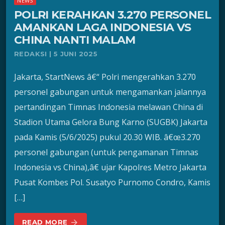
NEWS
POLRI KERAHKAN 3.270 PERSONEL
AMANKAN LAGA INDONESIA VS
CHINA NANTI MALAM
REDAKSI | 5 JUNI 2025
Jakarta, StartNews â€“ Polri mengerahkan 3.270
personel gabungan untuk mengamankan jalannya
pertandingan Timnas Indonesia melawan China di
Stadion Utama Gelora Bung Karno (SUGBK) Jakarta
pada Kamis (5/6/2025) pukul 20.30 WIB. â€œ3.270
personel gabungan (untuk pengamanan Timnas
Indonesia vs China),â€ ujar Kapolres Metro Jakarta
Pusat Kombes Pol. Susatyo Purnomo Condro, Kamis
[…]
READ MORE
arrow_forward