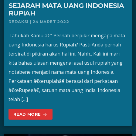
SEJARAH MATA UANG INDONESIA
RUPIAH
REDAKSI | 24 MARET 2022
Tahukah Kamu â€“ Pernah berpikir mengapa mata
uang Indonesia harus Rupiah? Pasti Anda pernah
tersirat di pikiran akan hal ini. Nahh.. Kali ini mari
kita bahas ulasan mengenai asal usul rupiah yang
notabene menjadi nama mata uang Indonesia.
Perkataan â€œrupiahâ€ berasal dari perkataan
â€œRupeeâ€, satuan mata uang India. Indonesia
telah […]
READ MORE
arrow_forward