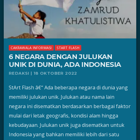
CAKRAWALA INFORMASI
START FLASH
6 NEGARA DENGAN JULUKAN
UNIK DI DUNIA, ADA INDONESIA
REDAKSI | 18 OKTOBER 2022
StArt Flash â€“ Ada beberapa negara di dunia yang
memiliki julukan unik. Julukan atau nama lain
negara ini disematkan berdasarkan berbagai faktor
mulai dari letak geografis, kondisi alam hingga
kebudayaan. Julukan unik juga disematkan untuk
Indonesia yang bahkan memiliki lebih dari satu