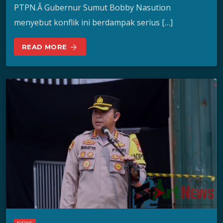
PTPN.Â Gubernur Sumut Bobby Nasution
menyebut konflik ini berdampak serius […]
READ MORE
arrow_forward