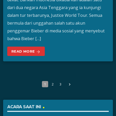
dari dua negara Asia Tenggara yang ia kunjungi
dalam tur terbarunya, Justice World Tour. Semua
bermula dari unggahan salah satu akun
penggemar Bieber di media sosial yang menyebut
bahwa Bieber […]
READ MORE
arrow_forward
1
2
3
navigate_next
ACARA SAAT INI