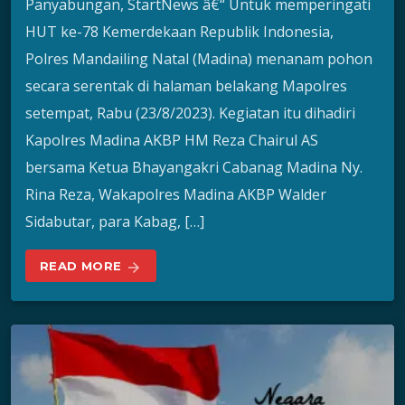
Panyabungan, StartNews â€“ Untuk memperingati
HUT ke-78 Kemerdekaan Republik Indonesia,
Polres Mandailing Natal (Madina) menanam pohon
secara serentak di halaman belakang Mapolres
setempat, Rabu (23/8/2023). Kegiatan itu dihadiri
Kapolres Madina AKBP HM Reza Chairul AS
bersama Ketua Bhayangakri Cabanag Madina Ny.
Rina Reza, Wakapolres Madina AKBP Walder
Sidabutar, para Kabag, […]
READ MORE
arrow_forward