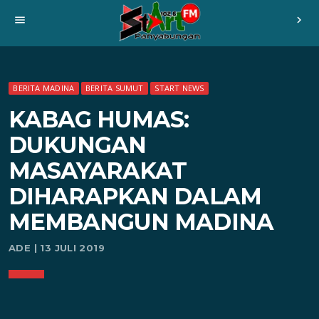
menu
chevron_right
BERITA MADINA
BERITA SUMUT
START NEWS
KABAG HUMAS:
DUKUNGAN
MASAYARAKAT
DIHARAPKAN DALAM
MEMBANGUN MADINA
ADE | 13 JULI 2019