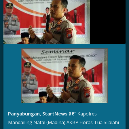
Panyabungan, StartNews â€“
Kapolres
Mandailing Natal (Madina) AKBP Horas Tua Silalahi